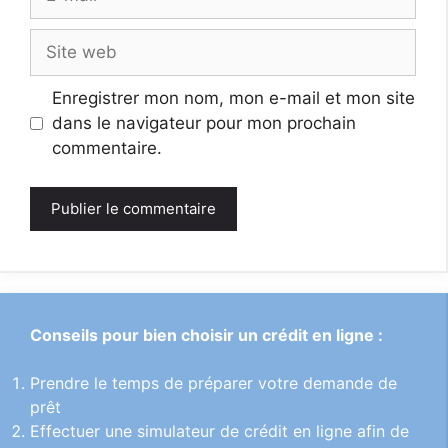
mail
Site
web
Enregistrer mon nom, mon e-mail et mon site
dans le navigateur pour mon prochain
commentaire.
Conseils pour bien choisir un crédit en ligne :
Prendre le temps de préparer votre demande de
prêt
Effectuer une simulateur de crédit en ligne afin de