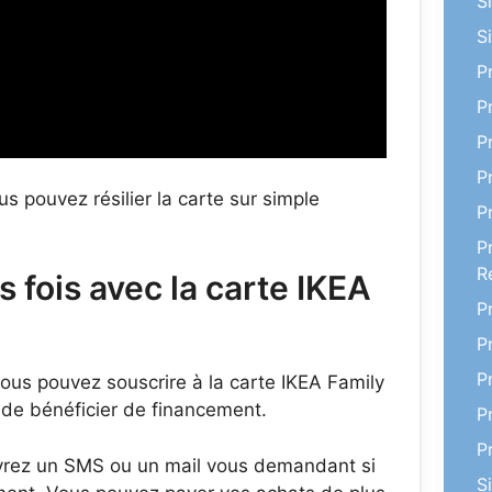
S
S
P
P
P
P
s pouvez résilier la carte sur simple
P
P
R
 fois avec la carte IKEA
P
P
P
us pouvez souscrire à la carte IKEA Family
 de bénéficier de financement.
P
P
evrez un SMS ou un mail vous demandant si
S