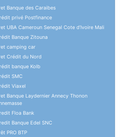
ret Banque des Caraibes
rédit privé Postfinance
ret UBA Cameroun Senegal Cote d’Ivoire Mali
rédit Banque Zitouna
ret camping car
ret Crédit du Nord
rédit banque Kolb
rédit SMC
rédit Viaxel
ret Banque Laydernier Annecy Thonon
nnemasse
redit Floa Bank
redit Banque Edel SNC
rêt PRO BTP