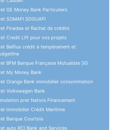
ret Casden
ret GE Money Bank Particuliers
ret SOMAFI SOGUAFI
ret Finadea et Rachat de crédits
ret Credit Lift pour vos projets
ret Belfius crédit à tempérament et
udgetline
ret BFM Banque Française Mutualiste SG
ret My Money Bank
ret Orange Bank immobilier consommation
ret Volkswagen Bank
imulation pret Natixis Financement
ret immobilier Crédit Maritime
ret Banque Courtois
ret auto RCI Bank and Services