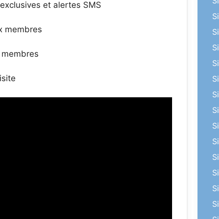
S
 exclusives et alertes SMS
S
aux membres
S
S
ux membres
S
isite
S
S
S
S
S
S
S
S
S