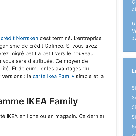
C
o
U
V
e
crédit Norrsken
c’est terminé. L’entreprise
a
rganisme de crédit Sofinco. Si vous avez
rez migré petit à petit vers le nouveau
ce vous sera distribuée. Ce moyen de
lité. Et de cumuler les avantages du
L
 versions : la
carte Ikea Family
simple et la
S
S
ramme IKEA Family
S
té IKEA en ligne ou en magasin. Ce dernier
S
S