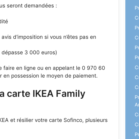
vous seront demandées :
P
C
dité
P
e avis d’imposition si vous n’êtes pas en
C
P
dit dépasse 3 000 euros)
P
C
se faire en ligne ou en appelant le 0 970 60
ir en possession le moyen de paiement.
C
C
la carte IKEA Family
P
A
C
KEA et résilier votre carte Sofinco, plusieurs
C
P