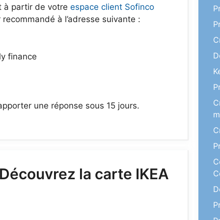
 à partir de votre
espace client Sofinco
P
 recommandé à l’adresse suivante :
P
C
D
ly finance
K
P
C
apporter une réponse sous 15 jours.
m
C
P
C
« Découvrez la carte IKEA
C
D
P