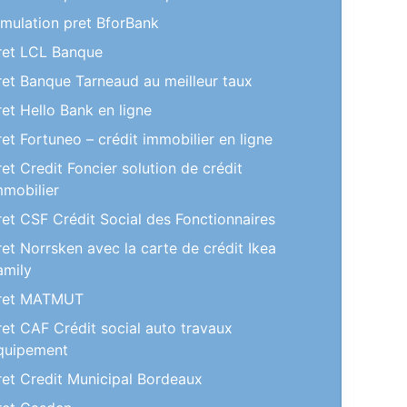
imulation pret BforBank
ret LCL Banque
ret Banque Tarneaud au meilleur taux
ret Hello Bank en ligne
ret Fortuneo – crédit immobilier en ligne
ret Credit Foncier solution de crédit
mmobilier
ret CSF Crédit Social des Fonctionnaires
ret Norrsken avec la carte de crédit Ikea
amily
ret MATMUT
ret CAF Crédit social auto travaux
quipement
ret Credit Municipal Bordeaux