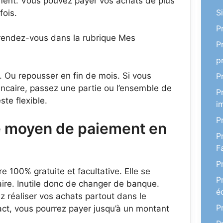
iement. Vous pouvez payer vos achats de plus
S
fois.
P
, rendez-vous dans la rubrique Mes
P
p
 Ou repousser en fin de mois. Si vous
P
ancaire, passez une partie ou l’ensemble de
P
ste flexible.
i
P
e moyen de paiement en
P
F
P
e 100% gratuite et facultative. Elle se
P
ire. Inutile donc de changer de banque.
é
z réaliser vos achats partout dans le
P
ct, vous pourrez payer jusqu’à un montant