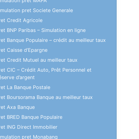
imulation pret MAPA
imulation pret Societe Generale
ret Credit Agricole
ret BNP Paribas – Simulation en ligne
ret Banque Populaire – crédit au meilleur taux
ret Caisse d’Epargne
ret Credit Mutuel au meilleur taux
ret CIC – Crédit Auto, Prêt Personnel et
éserve d’argent
ret La Banque Postale
ret Boursorama Banque au meilleur taux
ret Axa Banque
ret BRED Banque Populaire
ret ING Direct Immobilier
imulation pret Monabanq