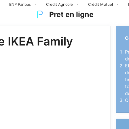
BNP Paribas
Credit Agricole
Crédit Mutuel
Pret en ligne
e IKEA Family
C
P
d
E
d
f
t
d
C