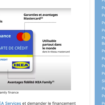
P
P
P
P
P
P
B
P
P
P
P
S
P
amily finance
P
P
EA Services
et demander le financement