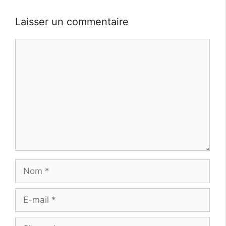
Laisser un commentaire
Commentaire
Nom
E-
mail
Site