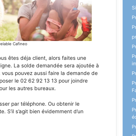
S
P
P
p
elable Cafineo
P
P
us êtes déja client, alors faites une
i
igne. La solde demandée sera ajoutée à
z vous pouvez aussi faire la demande de
P
poser le 02 62 92 13 13 pour joindre
P
our les autres bureaux.
F
P
ser par téléphone. Ou obtenir le
P
e. S’il s’agit bien évidemment d’un
é
P