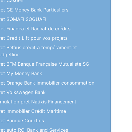
ret Casden
ret GE Money Bank Particuliers
ret SOMAFI SOGUAFI
ret Finadea et Rachat de crédits
ret Credit Lift pour vos projets
ret Belfius crédit à tempérament et
udgetline
ret BFM Banque Française Mutualiste SG
ret My Money Bank
ret Orange Bank immobilier consommation
ret Volkswagen Bank
imulation pret Natixis Financement
ret immobilier Crédit Maritime
ret Banque Courtois
ret auto RCI Bank and Services