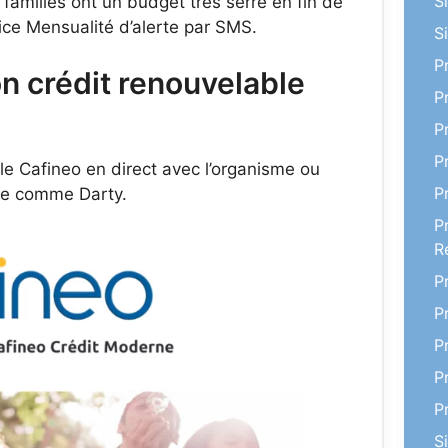
S
 familles ont un budget très serré en fin de
ice Mensualité d’alerte par SMS.
S
P
crédit renouvelable
P
P
P
le Cafineo en direct avec l’organisme ou
P
re comme Darty.
P
R
P
P
P
P
P
S