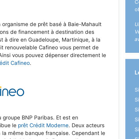
C
o
n organisme de prêt basé à Baie-Mahault
U
V
tions de financement à destination des
a
st à dire en Guadeloupe, Martinique, à la
dit renouvelable Cafineo vous permet de
 Ainsi vous pouvez dépenser directement le
édit Cafineo
.
L
S
S
S
 au groupe BNP Paribas. Et est en
S
ibue le
prêt Crédit Moderne
. Deux acteurs
S
à la même banque française. Cependant le