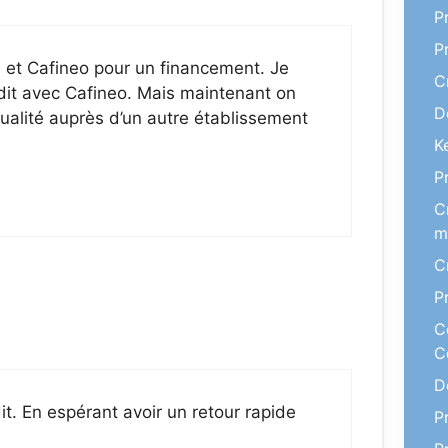
P
P
 et Cafineo pour un financement. Je
C
édit avec Cafineo. Mais maintenant on
D
alité auprès d’un autre établissement
K
P
C
m
C
P
C
C
D
t. En espérant avoir un retour rapide
P