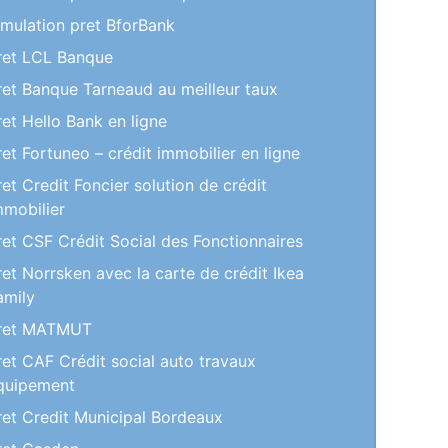
imulation pret BforBank
ret LCL Banque
ret Banque Tarneaud au meilleur taux
ret Hello Bank en ligne
ret Fortuneo – crédit immobilier en ligne
ret Credit Foncier solution de crédit
mmobilier
ret CSF Crédit Social des Fonctionnaires
ret Norrsken avec la carte de crédit Ikea
amily
ret MATMUT
ret CAF Crédit social auto travaux
quipement
ret Credit Municipal Bordeaux