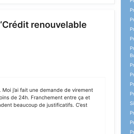
P
P
P
 “Crédit renouvelable
P
P
P
B
P
P
P
e. Moi j’ai fait une demande de virement
P
moins de 24h. Franchement entre ça et
S
dent beaucoup de justificatifs. C’est
P
P
P