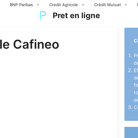
BNP Paribas
Credit Agricole
Crédit Mutuel
Pret en ligne
le Cafineo
C
P
d
E
d
f
t
d
C