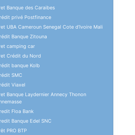
ret Banque des Caraibes
rédit privé Postfinance
ret UBA Cameroun Senegal Cote d’Ivoire Mali
rédit Banque Zitouna
ret camping car
ret Crédit du Nord
rédit banque Kolb
rédit SMC
rédit Viaxel
ret Banque Laydernier Annecy Thonon
nnemasse
redit Floa Bank
redit Banque Edel SNC
rêt PRO BTP