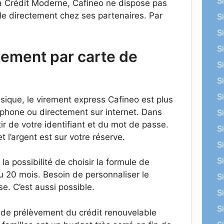
S
à Crédit Moderne, Cafineo ne dispose pas
ble directement chez ses partenaires. Par
S
S
S
cement par carte de
S
S
S
ique, le virement express Cafineo est plus
éphone ou directement sur internet. Dans
S
ir de votre identifiant et du mot de passe.
S
 l’argent est sur votre réserve.
S
S
la possibilité de choisir la formule de
 20 mois. Besoin de personnaliser le
S
. C’est aussi possible.
S
S
te de prélèvement du crédit renouvelable