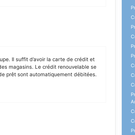
P
C
P
C
P
P
e. Il suffit d’avoir la carte de crédit et
C
t des magasins. Le crédit renouvelable se
de prêt sont automatiquement débitées.
C
C
P
A
C
C
P