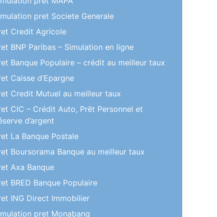
imulation pret MAPA
imulation pret Societe Generale
ret Credit Agricole
ret BNP Paribas – Simulation en ligne
ret Banque Populaire – crédit au meilleur taux
ret Caisse d’Epargne
ret Credit Mutuel au meilleur taux
ret CIC – Crédit Auto, Prêt Personnel et
éserve d’argent
ret La Banque Postale
ret Boursorama Banque au meilleur taux
ret Axa Banque
ret BRED Banque Populaire
ret ING Direct Immobilier
imulation pret Monabanq