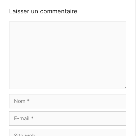
Laisser un commentaire
Commentaire
Nom
E-
mail
Site