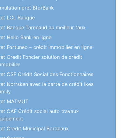
imulation pret BforBank
ret LCL Banque
ret Banque Tarneaud au meilleur taux
ret Hello Bank en ligne
ret Fortuneo – crédit immobilier en ligne
ret Credit Foncier solution de crédit
mmobilier
ret CSF Crédit Social des Fonctionnaires
ret Norrsken avec la carte de crédit Ikea
amily
ret MATMUT
ret CAF Crédit social auto travaux
quipement
ret Credit Municipal Bordeaux