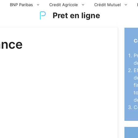
BNP Paribas
Credit Agricole
Crédit Mutuel
Pret en ligne
ance
C
P
d
E
d
f
t
d
C