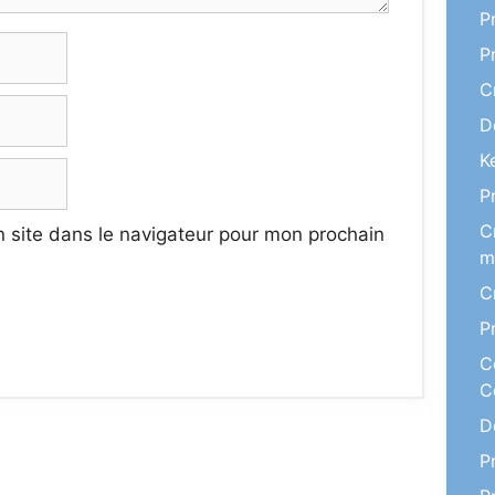
P
P
C
D
K
P
C
 site dans le navigateur pour mon prochain
m
C
P
C
C
D
P