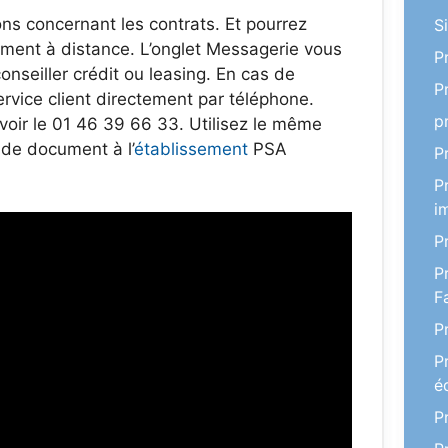
ns concernant les contrats. Et pourrez
S
tement à distance. L’onglet Messagerie vous
P
seiller crédit ou leasing. En cas de
P
ervice client directement par téléphone.
p
voir le 01 46 39 66 33. Utilisez le même
de document à l’
établissement
PSA
P
P
i
P
P
F
P
P
é
P