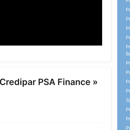
P
P
P
P
P
P
B
P
P
« Credipar PSA Finance »
P
P
S
P
P
P