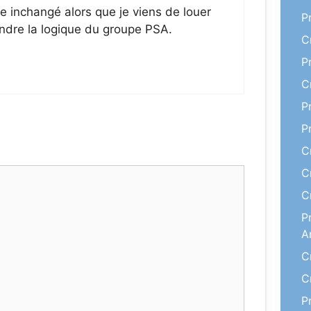
e inchangé alors que je viens de louer
P
endre la logique du groupe PSA.
C
P
C
P
P
C
C
C
P
A
C
C
P