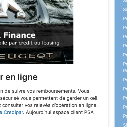
S
S
P
P
P
P
P
P
R
r en ligne
P
P
 afin de suivre vos remboursements. Vous
P
 sécurisé vous permettant de garder un œil
 consulter vos relevés d’opération en ligne.
P
 Credipar
. Aujourd’hui espace client PSA
P
S