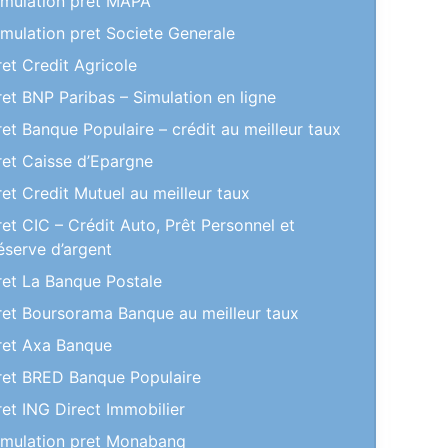
imulation pret MAPA
imulation pret Societe Generale
ret Credit Agricole
ret BNP Paribas – Simulation en ligne
ret Banque Populaire – crédit au meilleur taux
ret Caisse d’Epargne
ret Credit Mutuel au meilleur taux
ret CIC – Crédit Auto, Prêt Personnel et
éserve d’argent
ret La Banque Postale
ret Boursorama Banque au meilleur taux
ret Axa Banque
ret BRED Banque Populaire
ret ING Direct Immobilier
imulation pret Monabanq