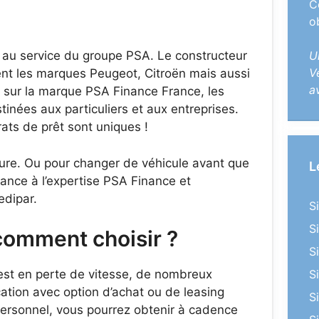
C
o
 au service du groupe PSA. Le constructeur
U
V
nt les marques Peugeot, Citroën mais aussi
a
 sur la marque PSA Finance France, les
tinées aux particuliers et aux entreprises.
ats de prêt sont uniques !
iture. Ou pour changer de véhicule avant que
L
ance à l’expertise PSA Finance et
edipar.
S
S
 comment choisir ?
S
 est en perte de vitesse, de nombreux
S
ocation avec option d’achat ou de leasing
S
 personnel, vous pourrez obtenir à cadence