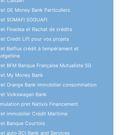
ret Casden
ret GE Money Bank Particuliers
ret SOMAFI SOGUAFI
ret Finadea et Rachat de crédits
ret Credit Lift pour vos projets
ret Belfius crédit à tempérament et
udgetline
ret BFM Banque Française Mutualiste SG
ret My Money Bank
ret Orange Bank immobilier consommation
ret Volkswagen Bank
imulation pret Natixis Financement
ret immobilier Crédit Maritime
ret Banque Courtois
ret auto RCI Bank and Services