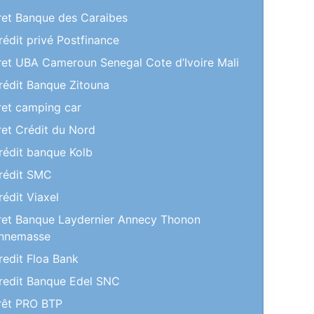
ret Banque des Caraibes
rédit privé Postfinance
ret UBA Cameroun Senegal Cote d’Ivoire Mali
rédit Banque Zitouna
ret camping car
ret Crédit du Nord
rédit banque Kolb
rédit SMC
rédit Viaxel
ret Banque Laydernier Annecy Thonon
nnemasse
redit Floa Bank
redit Banque Edel SNC
rêt PRO BTP