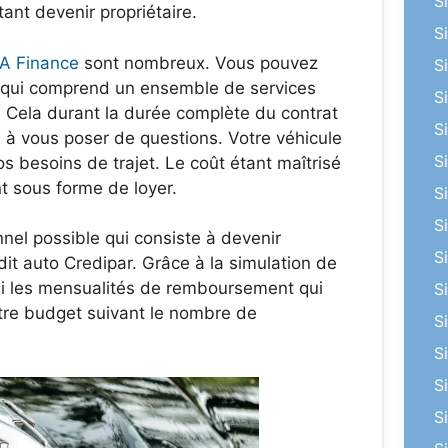
S
ant devenir propriétaire.
S
SA Finance
sont nombreux. Vous pouvez
S
é qui comprend un ensemble de services
S
e. Cela durant la durée complète du contrat
S
 à vous poser de questions. Votre véhicule
S
s besoins de trajet. Le coût étant maîtrisé
t sous forme de loyer.
S
S
nnel possible qui consiste à devenir
S
dit auto Credipar. Grâce à la simulation de
ui les mensualités de remboursement qui
S
otre budget suivant le nombre de
S
S
S
S