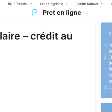
BNP Paribas
Credit Agricole
Crédit Mutuel
Pret en ligne
aire – crédit au
C
P
d
E
d
f
t
d
C