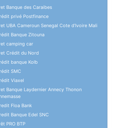
ret Banque des Caraibes
rédit privé Postfinance
ret UBA Cameroun Senegal Cote d’Ivoire Mali
rédit Banque Zitouna
ret camping car
ret Crédit du Nord
rédit banque Kolb
rédit SMC
rédit Viaxel
ret Banque Laydernier Annecy Thonon
nnemasse
redit Floa Bank
redit Banque Edel SNC
rêt PRO BTP