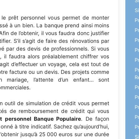
S
S
, le prêt personnel vous permet de monter
P
dossé à un bien. La banque prend ainsi moins
P
in de l’obtenir, il vous faudra donc justifier
P
fier. S’il s’agit de faire des rénovations par
é par des devis de professionnels. Si vous
P
 il faudra alors préalablement chiffrer vos
P
agit d’effectuer un voyage, cela est tout de
P
 votre facture ou un devis. Des projets comme
R
 mariage, l’attente d’un enfant… sont
P
ommerciales.
P
n outil de simulation de crédit vous permet
P
lités de remboursement de crédit qui vous
P
êt personnel Banque Populaire
. De façon
onné à titre indicatif. Sachez qu’aujourd’hui,
P
’obtenir jusqu’à 25 000 euros sur une durée
S