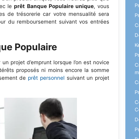
P
vec le
prêt Banque Populaire unique
, vous
s de trésorerie car votre mensualité sera
P
 jour du remboursement suivant vos entrées
C
D
que Populaire
K
P
r un projet d’emprunt lorsque l’on est novice
C
intérêts proposés ni moins encore la somme
m
issement de
prêt personnel
suivant un projet
C
P
C
C
D
P