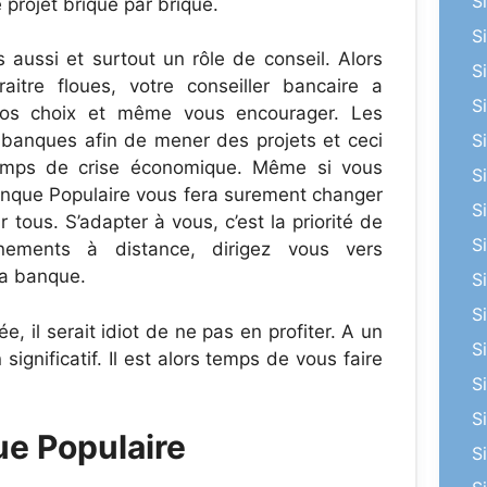
S
 projet brique par brique.
S
aussi et surtout un rôle de conseil. Alors
S
itre floues, votre conseiller bancaire a
S
 vos choix et même vous encourager. Les
 banques afin de mener des projets et ceci
S
emps de crise économique. Même si vous
S
 Banque Populaire vous fera surement changer
S
r tous. S’adapter à vous, c’est la priorité de
S
nements à distance, dirigez vous vers
 la banque.
S
S
e, il serait idiot de ne pas en profiter. A un
S
ignificatif. Il est alors temps de vous faire
S
S
ue Populaire
S