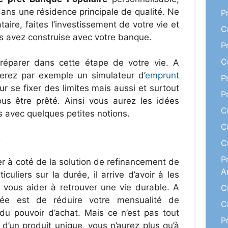
dans une résidence principale de qualité. Ne
P
aire, faites l’investissement de votre vie et
C
us avez construise avec votre banque.
P
C
préparer dans cette étape de votre vie. A
uverez par exemple un simulateur d’
emprunt
P
ur se fixer des limites mais aussi et surtout
P
us être prêté. Ainsi vous aurez les idées
C
s avec quelques petites notions.
C
e
C
P
 à coté de la solution de refinancement de
A
liers sur la durée, il arrive d’avoir à les
r vous aider à retrouver une vie durable. A
C
idée est de réduire votre mensualité de
C
u pouvoir d’achat. Mais ce n’est pas tout
P
d’un produit unique, vous n’aurez plus qu’à