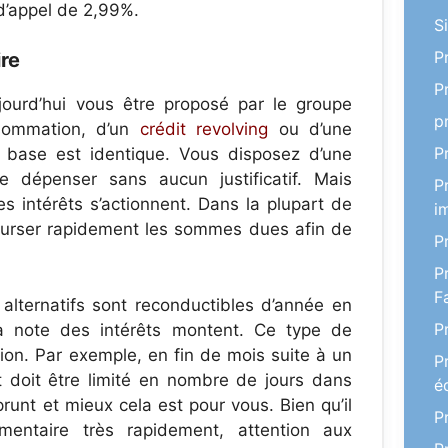
 d’appel de 2,99%.
S
P
re
P
jourd’hui vous être proposé par le groupe
p
nsommation, d’un
crédit revolving
ou d’une
P
a base est identique. Vous disposez d’une
 dépenser sans aucun justificatif. Mais
P
es intérêts s’actionnent. Dans la plupart de
i
ourser rapidement les sommes dues afin de
P
P
F
 alternatifs sont reconductibles d’année en
P
a note des intérêts montent. Ce type de
ion. Par exemple, en fin de mois suite à un
P
t doit être limité en nombre de jours dans
é
runt et mieux cela est pour vous. Bien qu’il
P
mentaire très rapidement, attention aux