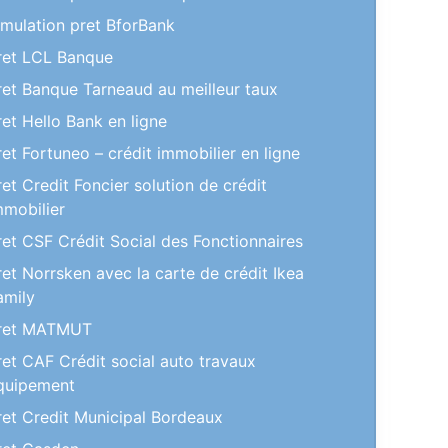
imulation pret BforBank
ret LCL Banque
ret Banque Tarneaud au meilleur taux
ret Hello Bank en ligne
ret Fortuneo – crédit immobilier en ligne
ret Credit Foncier solution de crédit
mmobilier
ret CSF Crédit Social des Fonctionnaires
ret Norrsken avec la carte de crédit Ikea
amily
ret MATMUT
ret CAF Crédit social auto travaux
quipement
ret Credit Municipal Bordeaux