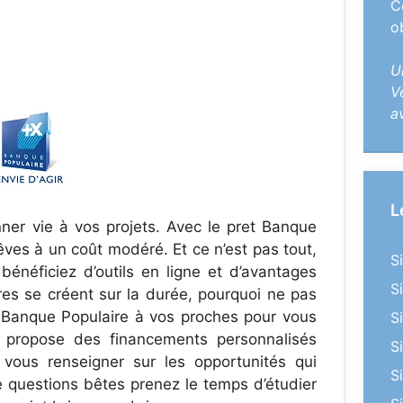
C
o
U
V
a
L
er vie à vos projets. Avec le pret Banque
rêves à un coût modéré. Et ce n’est pas tout,
S
énéficiez d’outils en ligne et d’avantages
S
res se créent sur la durée, pourquoi ne pas
 Banque Populaire à vos proches pour vous
S
 propose des financements personnalisés
S
vous renseigner sur les opportunités qui
S
e questions bêtes prenez le temps d’étudier