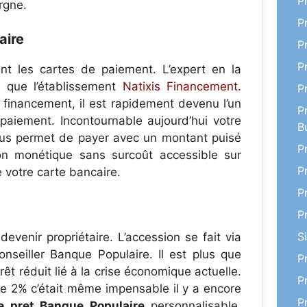
P
rgne.
P
aire
P
P
nt les cartes de paiement. L’expert en la
e que l’établissement
Natixis Financement
.
P
 financement, il est rapidement devenu l’un
P
paiement. Incontournable aujourd’hui votre
B
ous permet de payer avec un montant puisé
P
on monétique sans surcoût accessible sur
P
votre carte bancaire.
P
P
S
venir propriétaire. L’accession se fait via
nseiller Banque Populaire. Il est plus que
P
êt réduit lié à la crise économique actuelle.
P
de 2% c’était même impensable il y a encore
P
e pret Banque Populaire
personnalisable,