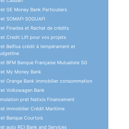
ret Casden
ret GE Money Bank Particuliers
ret SOMAFI SOGUAFI
ret Finadea et Rachat de crédits
ret Credit Lift pour vos projets
ret Belfius crédit à tempérament et
udgetline
ret BFM Banque Française Mutualiste SG
ret My Money Bank
ret Orange Bank immobilier consommation
ret Volkswagen Bank
imulation pret Natixis Financement
ret immobilier Crédit Maritime
ret Banque Courtois
ret auto RCI Bank and Services