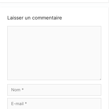
Laisser un commentaire
Commentaire
Nom
E-
mail