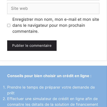
Site
web
Enregistrer mon nom, mon e-mail et mon site
dans le navigateur pour mon prochain
commentaire.
Conseils pour bien choisir un crédit en ligne :
Prendre le temps de préparer votre demande de
prêt
Effectuer une simulateur de crédit en ligne afin de
connaitre les détails de la solution de financement