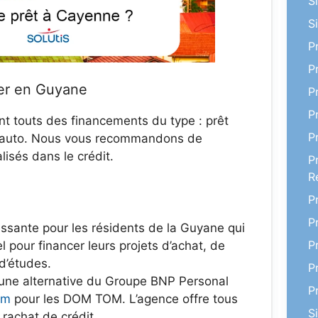
S
S
P
P
rer en Guyane
P
P
ent touts des financements du type : prêt
P
t auto. Nous vous recommandons de
lisés dans le crédit.
P
R
P
P
essante pour les résidents de la Guyane qui
P
 pour financer leurs projets d’achat, de
 d’études.
P
 une alternative du Groupe BNP Personal
P
em
pour les DOM TOM. L’agence offre tous
S
 rachat de crédit.