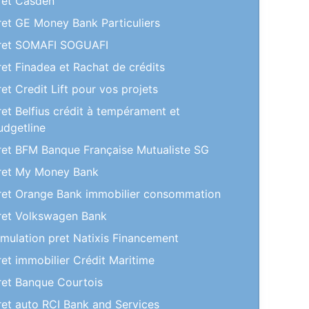
ret Casden
ret GE Money Bank Particuliers
ret SOMAFI SOGUAFI
ret Finadea et Rachat de crédits
ret Credit Lift pour vos projets
ret Belfius crédit à tempérament et
udgetline
ret BFM Banque Française Mutualiste SG
ret My Money Bank
ret Orange Bank immobilier consommation
ret Volkswagen Bank
imulation pret Natixis Financement
ret immobilier Crédit Maritime
ret Banque Courtois
ret auto RCI Bank and Services