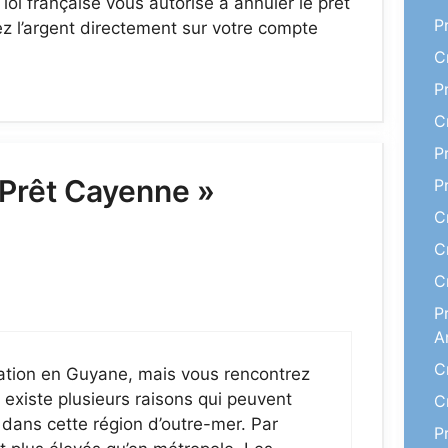
loi française vous autorise à annuler le prêt
P
ez l’argent directement sur votre compte
C
P
C
P
« Prêt Cayenne »
P
C
C
C
P
A
C
ation en Guyane, mais vous rencontrez
Il existe plusieurs raisons qui peuvent
C
 dans cette région d’outre-mer. Par
P