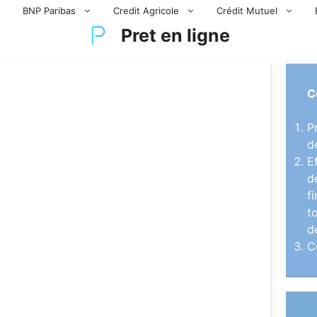
BNP Paribas
Credit Agricole
Crédit Mutuel
Pret en ligne
C
P
d
E
d
f
t
d
C