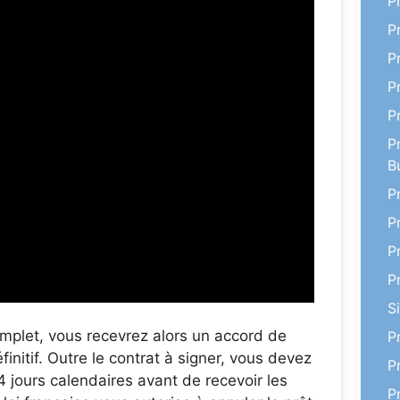
P
P
P
P
P
P
B
P
P
P
P
S
mplet, vous recevrez alors un accord de
P
initif. Outre le contrat à signer, vous devez
P
4 jours calendaires avant de recevoir les
P