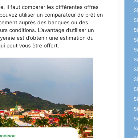
S
 il faut comparer les différentes offres
S
 pouvez utiliser un comparateur de prêt en
S
ancement auprès des banques ou des
S
rs conditions. L’avantage d’utiliser un
yenne est d’obtenir une estimation du
S
ui peut vous être offert.
S
S
S
S
S
S
S
S
S