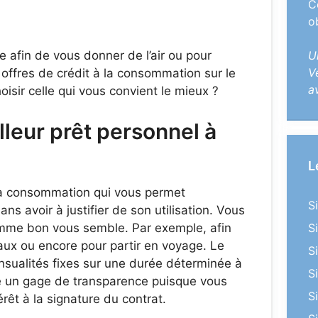
C
o
 afin de vous donner de l’air ou pour
U
V
 offres de crédit à la consommation sur le
a
sir celle qui vous convient le mieux ?
leur prêt personnel à
L
 la consommation qui vous permet
S
 avoir à justifier de son utilisation. Vous
omme bon vous semble. Par exemple, afin
S
vaux ou encore pour partir en voyage. Le
S
sualités fixes sur une durée déterminée à
S
e un gage de transparence puisque vous
S
rêt à la signature du contrat.