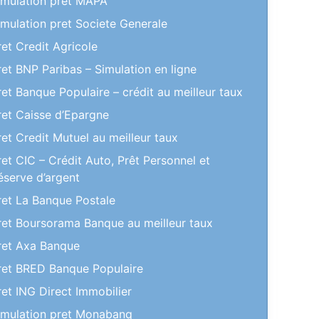
imulation pret MAPA
imulation pret Societe Generale
ret Credit Agricole
ret BNP Paribas – Simulation en ligne
ret Banque Populaire – crédit au meilleur taux
ret Caisse d’Epargne
ret Credit Mutuel au meilleur taux
ret CIC – Crédit Auto, Prêt Personnel et
éserve d’argent
ret La Banque Postale
ret Boursorama Banque au meilleur taux
ret Axa Banque
ret BRED Banque Populaire
ret ING Direct Immobilier
imulation pret Monabanq