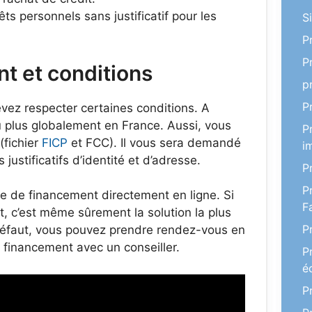
ts personnels sans justificatif pour les
S
P
P
 et conditions
p
P
evez respecter certaines conditions. A
u plus globalement en France. Aussi, vous
P
(fichier
FICP
et FCC). Il vous sera demandé
i
justificatifs d’identité et d’adresse.
P
P
de de financement directement en ligne. Si
F
t, c’est même sûrement la solution la plus
P
défaut, vous pouvez prendre rendez-vous en
 financement avec un conseiller.
P
é
P