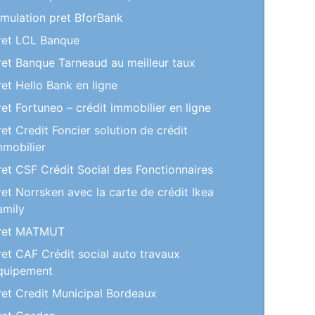
imulation pret BforBank
ret LCL Banque
ret Banque Tarneaud au meilleur taux
ret Hello Bank en ligne
ret Fortuneo – crédit immobilier en ligne
ret Credit Foncier solution de crédit
mmobilier
ret CSF Crédit Social des Fonctionnaires
ret Norrsken avec la carte de crédit Ikea
amily
ret MATMUT
ret CAF Crédit social auto travaux
quipement
ret Credit Municipal Bordeaux