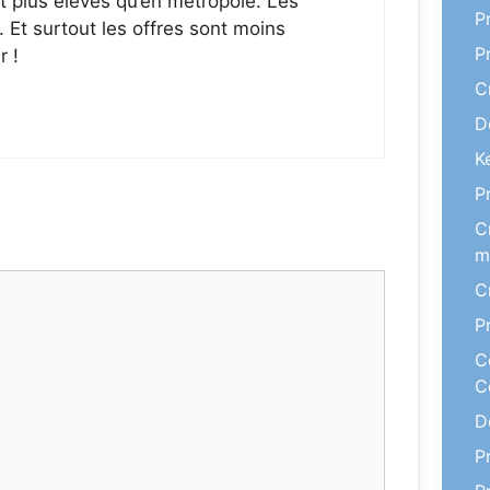
t plus élevés qu’en métropole. Les
P
s. Et surtout les offres sont moins
P
 !
C
D
K
P
C
m
C
P
C
C
D
P