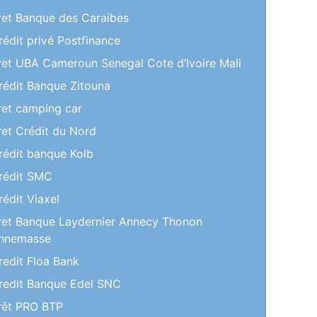
ret Banque des Caraibes
rédit privé Postfinance
ret UBA Cameroun Senegal Cote d’Ivoire Mali
rédit Banque Zitouna
ret camping car
ret Crédit du Nord
rédit banque Kolb
rédit SMC
rédit Viaxel
ret Banque Laydernier Annecy Thonon
nnemasse
redit Floa Bank
redit Banque Edel SNC
rêt PRO BTP