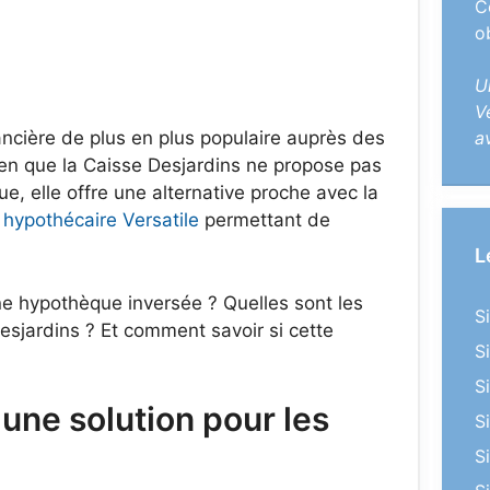
C
o
U
V
ancière de plus en plus populaire auprès des
a
Bien que la Caisse Desjardins ne propose pas
, elle offre une alternative proche avec la
 hypothécaire Versatile
permettant de
L
ne hypothèque inversée ? Quelles sont les
S
Desjardins ? Et comment savoir si cette
S
S
une solution pour les
S
S