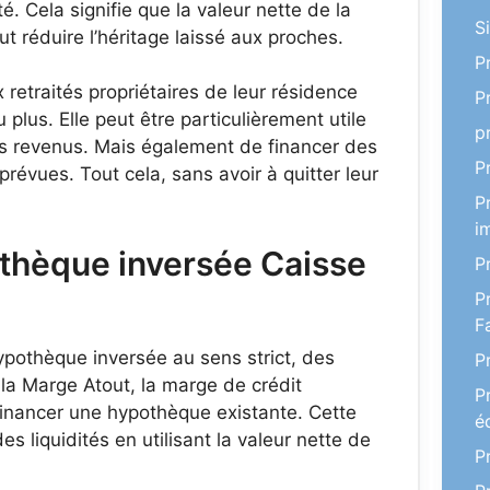
é. Cela signifie que la valeur nette de la
S
t réduire l’héritage laissé aux proches.
P
 retraités propriétaires de leur résidence
P
plus. Elle peut être particulièrement utile
p
rs revenus. Mais également de financer des
P
révues. Tout cela, sans avoir à quitter leur
P
i
othèque inversée Caisse
P
P
F
ypothèque inversée au sens strict, des
P
 la Marge Atout, la marge de crédit
P
financer une hypothèque existante. Cette
é
es liquidités en utilisant la valeur nette de
P