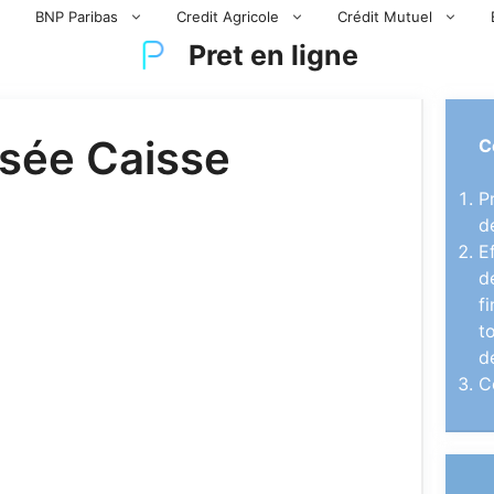
BNP Paribas
Credit Agricole
Crédit Mutuel
Pret en ligne
sée Caisse
C
P
d
E
d
f
t
d
C