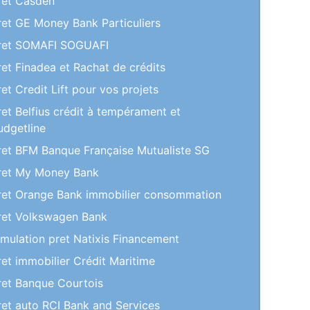
ret Casden
ret GE Money Bank Particuliers
ret SOMAFI SOGUAFI
ret Finadea et Rachat de crédits
ret Credit Lift pour vos projets
ret Belfius crédit à tempérament et
udgetline
ret BFM Banque Française Mutualiste SG
ret My Money Bank
ret Orange Bank immobilier consommation
ret Volkswagen Bank
imulation pret Natixis Financement
ret immobilier Crédit Maritime
ret Banque Courtois
ret auto RCI Bank and Services