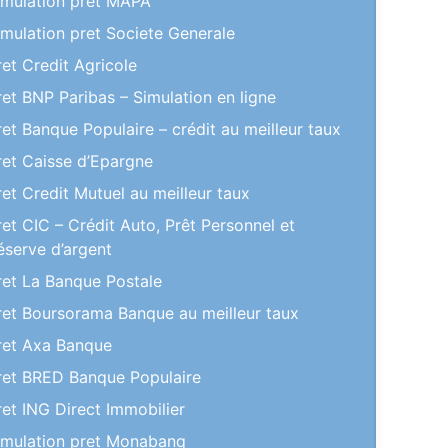
imulation pret MAPA
imulation pret Societe Generale
ret Credit Agricole
ret BNP Paribas – Simulation en ligne
ret Banque Populaire – crédit au meilleur taux
ret Caisse d’Epargne
ret Credit Mutuel au meilleur taux
ret CIC – Crédit Auto, Prêt Personnel et
éserve d’argent
ret La Banque Postale
ret Boursorama Banque au meilleur taux
ret Axa Banque
ret BRED Banque Populaire
ret ING Direct Immobilier
imulation pret Monabanq