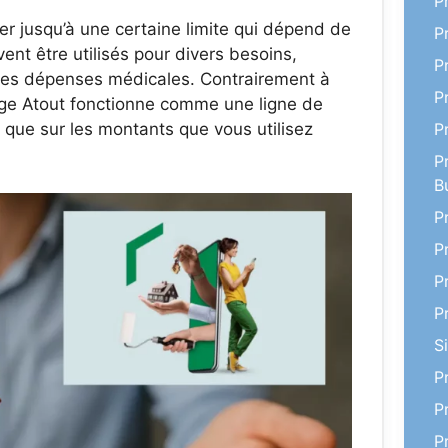
P
r jusqu’à une certaine limite qui dépend de
P
ent être utilisés pour divers besoins,
P
es dépenses médicales. Contrairement à
P
rge Atout fonctionne comme une ligne de
s que sur les montants que vous utilisez
P
P
B
P
P
P
P
S
P
P
P