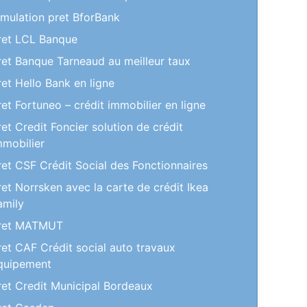
imulation pret BforBank
ret LCL Banque
ret Banque Tarneaud au meilleur taux
ret Hello Bank en ligne
ret Fortuneo – crédit immobilier en ligne
ret Credit Foncier solution de crédit
mmobilier
ret CSF Crédit Social des Fonctionnaires
ret Norrsken avec la carte de crédit Ikea
amily
ret MATMUT
ret CAF Crédit social auto travaux
quipement
ret Credit Municipal Bordeaux