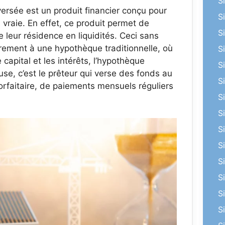
S
nversée est un produit financier conçu pour
S
s vraie. En effet, ce produit permet de
S
e leur résidence en liquidités. Ceci sans
irement à une hypothèque traditionnelle, où
S
apital et les intérêts, l’hypothèque
S
se, c’est le prêteur qui verse des fonds au
S
orfaitaire, de paiements mensuels réguliers
S
S
S
S
S
S
S
S