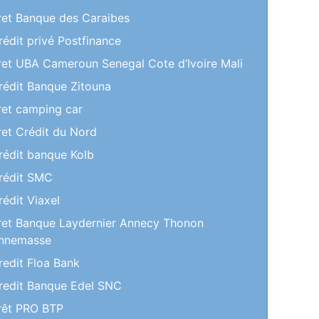
ret Banque des Caraibes
rédit privé Postfinance
ret UBA Cameroun Senegal Cote d’Ivoire Mali
rédit Banque Zitouna
ret camping car
ret Crédit du Nord
rédit banque Kolb
rédit SMC
rédit Viaxel
ret Banque Laydernier Annecy Thonon
nnemasse
redit Floa Bank
redit Banque Edel SNC
rêt PRO BTP