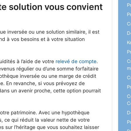
e solution vous convient
P
P
C
inversée ou une solution similaire, il est
D
nd à vos besoins et à votre situation
K
P
C
idités à l’aide de votre
relevé de compte
.
m
venus régulier ou d’une somme forfaitaire
pothèque inversée ou une marge de crédit
C
ée. En revanche, si vous prévoyez de
P
ns un avenir proche, cette option pourrait
C
C
votre patrimoine. Avec une hypothèque
D
, ce qui réduit la valeur nette de votre
P
s sur l’héritage que vous souhaitez laisser