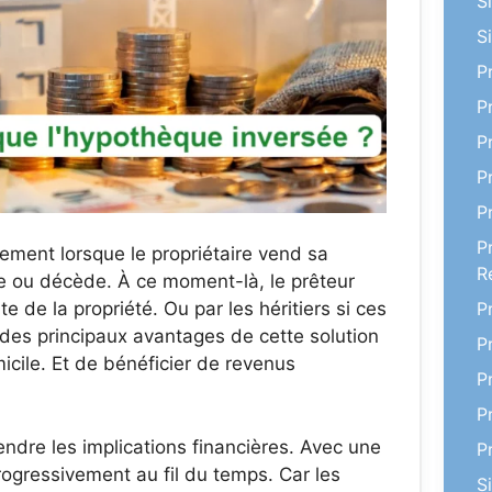
S
S
P
P
P
P
P
P
ement lorsque le propriétaire vend sa
R
ou décède. À ce moment-là, le prêteur
e de la propriété. Ou par les héritiers si ces
P
 des principaux avantages de cette solution
P
icile. Et de bénéficier de revenus
P
P
ndre les implications financières. Avec une
P
ogressivement au fil du temps. Car les
S