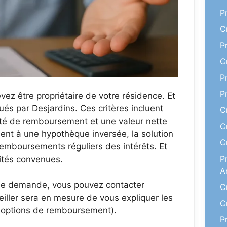
P
C
P
C
P
P
vez être propriétaire de votre résidence. Et
ués par Desjardins. Ces critères incluent
C
ité de remboursement et une valeur nette
C
ment à une hypothèque inversée, la solution
C
remboursements réguliers des intérêts. Et
P
lités convenues.
A
 une demande, vous pouvez contacter
C
iller sera en mesure de vous expliquer les
C
t options de remboursement).
P