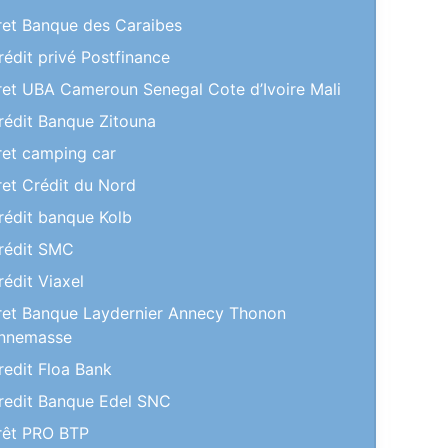
ret Banque des Caraibes
rédit privé Postfinance
ret UBA Cameroun Senegal Cote d’Ivoire Mali
rédit Banque Zitouna
ret camping car
ret Crédit du Nord
rédit banque Kolb
rédit SMC
rédit Viaxel
ret Banque Laydernier Annecy Thonon
nnemasse
redit Floa Bank
redit Banque Edel SNC
rêt PRO BTP