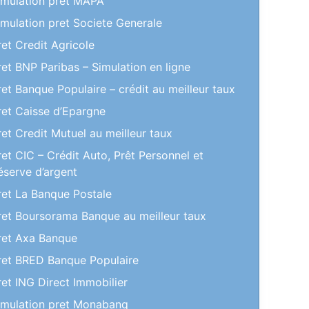
imulation pret MAPA
imulation pret Societe Generale
ret Credit Agricole
ret BNP Paribas – Simulation en ligne
ret Banque Populaire – crédit au meilleur taux
ret Caisse d’Epargne
ret Credit Mutuel au meilleur taux
ret CIC – Crédit Auto, Prêt Personnel et
éserve d’argent
ret La Banque Postale
ret Boursorama Banque au meilleur taux
ret Axa Banque
ret BRED Banque Populaire
ret ING Direct Immobilier
imulation pret Monabanq