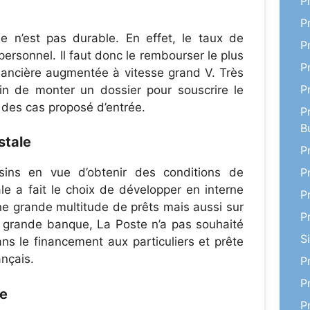
P
P
e n’est pas durable. En effet, le taux de
P
ersonnel. Il faut donc le rembourser le plus
P
inancière augmentée à vitesse grand V. Très
P
oin de monter un dossier pour souscrire le
& des cas proposé d’entrée.
P
B
stale
P
P
sins en vue d’obtenir des conditions de
 a fait le choix de développer en interne
P
ne grande multitude de prêts mais aussi sur
P
e grande banque, La Poste n’a pas souhaité
S
ns le financement aux particuliers et prête
nçais.
P
P
le
P