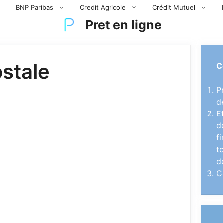
BNP Paribas
Credit Agricole
Crédit Mutuel
Pret en ligne
stale
C
P
d
E
d
f
t
d
C