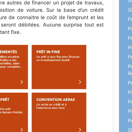
S
tre autres de financer un projet de travaux,
S
ition de voiture. Sur la base d’un crédit
re de connaitre le coût de l’emprunt et les
P
eront débitées. Aucune surprise tout est
P
tant fixe.
P
P
P
P
R
P
P
P
P
P
S