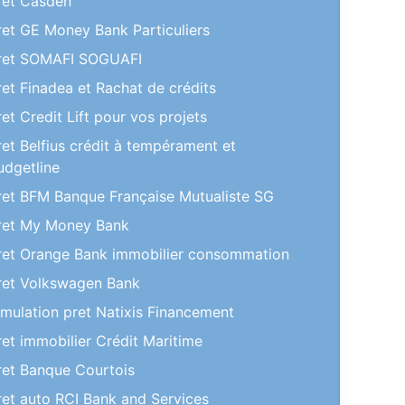
ret Casden
ret GE Money Bank Particuliers
ret SOMAFI SOGUAFI
ret Finadea et Rachat de crédits
ret Credit Lift pour vos projets
ret Belfius crédit à tempérament et
udgetline
ret BFM Banque Française Mutualiste SG
ret My Money Bank
ret Orange Bank immobilier consommation
ret Volkswagen Bank
imulation pret Natixis Financement
ret immobilier Crédit Maritime
ret Banque Courtois
ret auto RCI Bank and Services