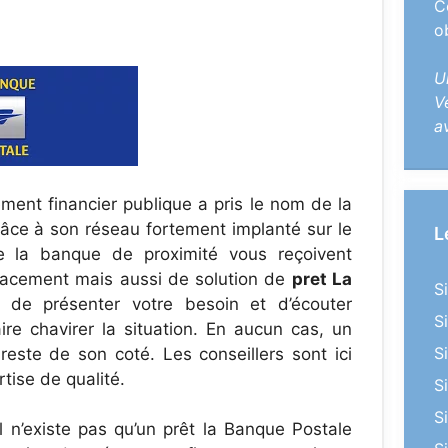
C
o
U
V
a
ment financier publique a pris le nom de la
ce à son réseau fortement implanté sur le
L
s de la banque de proximité vous reçoivent
placement mais aussi de solution de
pret La
S
s de présenter votre besoin et d’écouter
S
e chavirer la situation. En aucun cas, un
S
t reste de son coté. Les conseillers sont ici
tise de qualité.
S
S
 n’existe pas qu’un prêt la Banque Postale