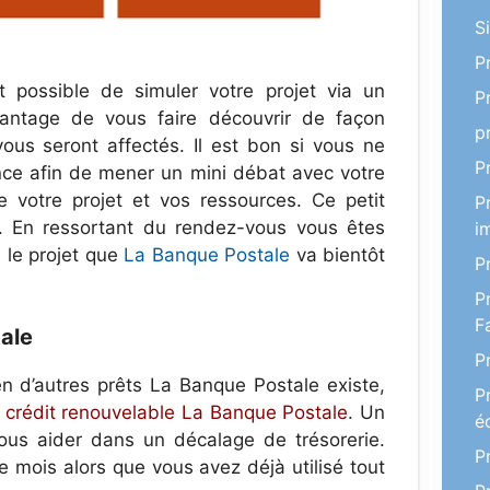
S
P
st possible de simuler votre projet via un
P
avantage de vous faire découvrir de façon
p
vous seront affectés. Il est bon si vous ne
P
nce afin de mener un mini débat avec votre
e votre projet et vos ressources. Ce petit
P
c. En ressortant du rendez-vous vous êtes
i
 le projet que
La Banque Postale
va bientôt
P
P
F
ale
P
n d’autres prêts La Banque Postale existe,
P
u
crédit renouvelable La Banque Postale
. Un
é
ous aider dans un décalage de trésorerie.
P
 mois alors que vous avez déjà utilisé tout