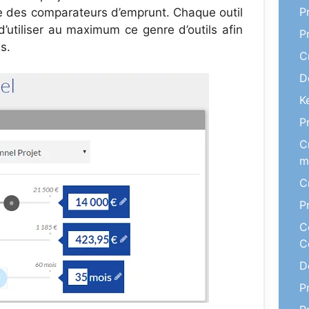
P
e des comparateurs d’emprunt. Chaque outil
’utiliser au maximum ce genre d’outils afin
P
s.
C
D
K
P
C
m
C
P
C
C
D
P