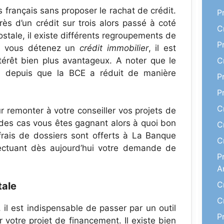
français sans proposer le rachat de crédit.
P
ès d’un crédit sur trois alors passé à coté
C
ostale, il existe différents regroupements de
P
Si vous détenez un
crédit immobilier
, il est
térêt bien plus avantageux. A noter que le
C
s depuis que la BCE a réduit de manière
P
P
C
ur remonter à votre conseiller vos projets de
é des cas vous êtes gagnant alors à quoi bon
C
frais de dossiers sont offerts à La Banque
C
fectuant dès aujourd’hui votre demande de
P
A
C
tale
C
 il est indispensable de passer par un outil
P
 votre projet de financement. Il existe bien