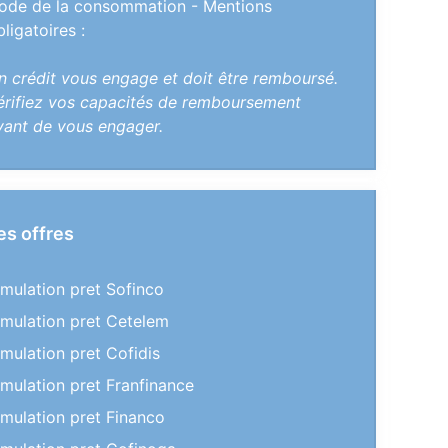
ode de la consommation - Mentions
bligatoires :
n crédit vous engage et doit être remboursé.
érifiez vos capacités de remboursement
vant de vous engager.
es offres
imulation pret Sofinco
imulation pret Cetelem
imulation pret Cofidis
imulation pret Franfinance
imulation pret Financo