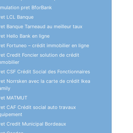
imulation pret BforBank
ret LCL Banque
ret Banque Tarneaud au meilleur taux
ret Hello Bank en ligne
ret Fortuneo – crédit immobilier en ligne
ret Credit Foncier solution de crédit
mmobilier
ret CSF Crédit Social des Fonctionnaires
ret Norrsken avec la carte de crédit Ikea
amily
ret MATMUT
ret CAF Crédit social auto travaux
quipement
ret Credit Municipal Bordeaux