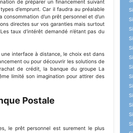
S
gination de préparer un financement suivant
 types d’emprunt. Car il faudra au préalable
S
 la consommation d’un prêt personnel et d’un
S
ions directes sur vos garanties mais surtout
S
Les taux d’intérêt demandé n’étant pas du
S
S
une interface à distance, le choix est dans
S
nancement ou pour découvrir les solutions de
S
 rachat de crédit, la banque du groupe La
me limité son imagination pour attirer des
S
S
S
anque Postale
S
S
S
es, le prêt personnel est surement le plus